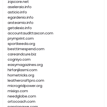
zqscore.net
aseleraio.info
asticio.info
egardenio.info
arxteamio.info
getalexio.info
accountaudittaxcon.com
prymprint.com
sportkeeda.org
besttimespend.com
careandcure.biz
cogniyo.com
easymagazines.org
hirfanjilasmi.com
hometricks.org
leathercraftpro.com
microgridpower.org
mixiqo.com
needglobe.com
ortocoach.com
passionawe.com