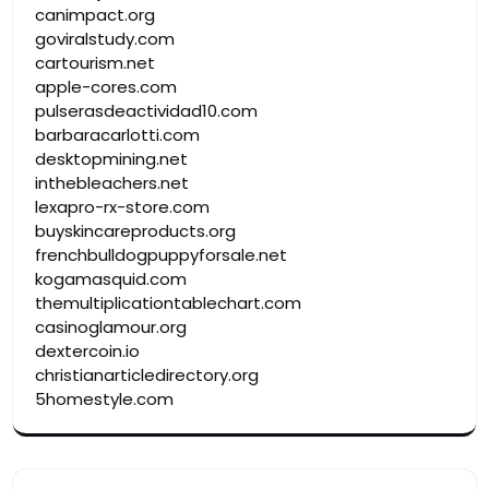
canimpact.org
goviralstudy.com
cartourism.net
apple-cores.com
pulserasdeactividad10.com
barbaracarlotti.com
desktopmining.net
inthebleachers.net
lexapro-rx-store.com
buyskincareproducts.org
frenchbulldogpuppyforsale.net
kogamasquid.com
themultiplicationtablechart.com
casinoglamour.org
dextercoin.io
christianarticledirectory.org
5homestyle.com