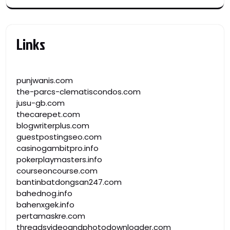
Links
punjwanis.com
the-parcs-clematiscondos.com
jusu-gb.com
thecarepet.com
blogwriterplus.com
guestpostingseo.com
casinogambitpro.info
pokerplaymasters.info
courseoncourse.com
bantinbatdongsan247.com
bahednog.info
bahenxgek.info
pertamaskre.com
threadsvideoandphotodownloader.com