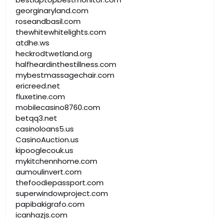
georginaryland.com
roseandbasil.com
thewhitewhitelights.com
atdhe.ws
heckrodtwetland.org
halfheardinthestillness.com
mybestmassagechair.com
ericreed.net
fluxetine.com
mobilecasino8760.com
betqq3.net
casinoloans5.us
CasinoAuction.us
kipooglecouk.us
mykitchennhome.com
aumoulinvert.com
thefoodiepassport.com
superwindowproject.com
papibakigrafo.com
icanhazjs.com