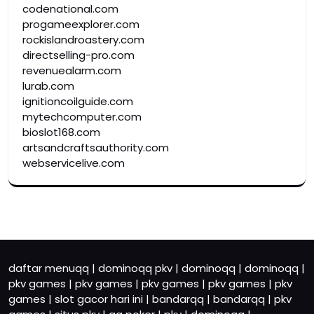
codenational.com
progameexplorer.com
rockislandroastery.com
directselling-pro.com
revenuealarm.com
lurab.com
ignitioncoilguide.com
mytechcomputer.com
bioslot168.com
artsandcraftsauthority.com
webservicelive.com
daftar menuqq
|
dominoqq pkv
|
dominoqq
|
dominoqq
|
pkv games
|
pkv games
|
pkv games
|
pkv games
|
pkv
games
|
slot gacor hari ini
|
bandarqq
|
bandarqq
|
pkv