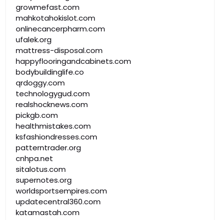
growmefast.com
mahkotahokislot.com
onlinecancerpharm.com
ufalek.org
mattress-disposal.com
happyflooringandcabinets.com
bodybuildinglife.co
qrdoggy.com
technologygud.com
realshocknews.com
pickgb.com
healthmistakes.com
ksfashiondresses.com
patterntrader.org
cnhpa.net
sitalotus.com
supernotes.org
worldsportsempires.com
updatecentral360.com
katamastah.com