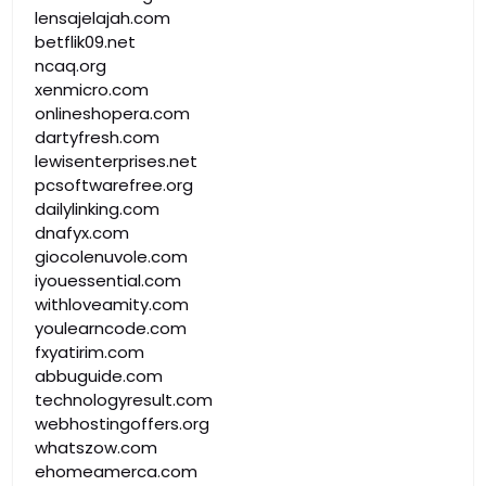
lensajelajah.com
betflik09.net
ncaq.org
xenmicro.com
onlineshopera.com
dartyfresh.com
lewisenterprises.net
pcsoftwarefree.org
dailylinking.com
dnafyx.com
giocolenuvole.com
iyouessential.com
withloveamity.com
youlearncode.com
fxyatirim.com
abbuguide.com
technologyresult.com
webhostingoffers.org
whatszow.com
ehomeamerca.com