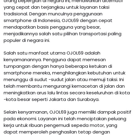
orang bepergian di negara ini, menawarkan alternatif
yang cepat dan terjangkau untuk layanan taksi
tradisional. Dengan munculnya penggunaan
smartphone di Indonesia, OJOL69 dengan cepat
mendapatkan basis pengguna yang besar,
menjadikannya salah satu pilihan transportasi paling
populer di negara ini.
Salah satu manfaat utama OJOL69 adalah
kenyamanannya. Pengguna dapat memesan
tumpangan dengan hanya beberapa ketukan di
smartphone mereka, menghilangkan kebutuhan untuk
menunggu di sudut -sudut jalan atau memuji taksi. Ini
telah membantu mengurangi kemacetan di jalan dan
meningkatkan arus lalu lintas secara keseluruhan di kota
-kota besar seperti Jakarta dan Surabaya.
Selain kenyamanan, OJOL69 juga memiliki dampak positif
pada ekonomi. Layanan ini telah menciptakan peluang
kerja untuk ribuan pengemudi sepeda motor, yang
dapat memperoleh penghasilan tetap dengan