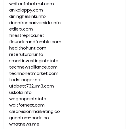
whiteufabetm4.com
anikalappy.com
dininghelsinki.info
duanfrescariverside.info
etilerx.com
finestreplica.net
flounderandfumble.com
healthohunt.com
retefuturah.info
smartinvestinginfo.info
technewsalliance.com
technonetmarket.com
tedstanger.net
ufabett732um3.com
uskola.info
wagonpaints.info
waitfornext.com
clearvisionmarketing.co
quantum-code.co
whatnews.me