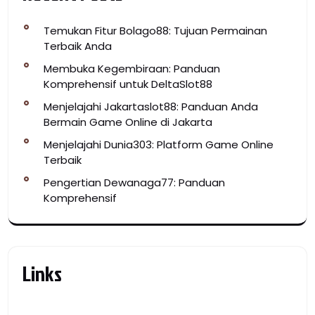
Temukan Fitur Bolago88: Tujuan Permainan
Terbaik Anda
Membuka Kegembiraan: Panduan
Komprehensif untuk DeltaSlot88
Menjelajahi Jakartaslot88: Panduan Anda
Bermain Game Online di Jakarta
Menjelajahi Dunia303: Platform Game Online
Terbaik
Pengertian Dewanaga77: Panduan
Komprehensif
Links