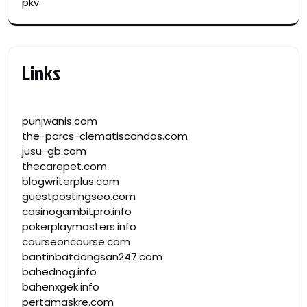
pkv
Links
punjwanis.com
the-parcs-clematiscondos.com
jusu-gb.com
thecarepet.com
blogwriterplus.com
guestpostingseo.com
casinogambitpro.info
pokerplaymasters.info
courseoncourse.com
bantinbatdongsan247.com
bahednog.info
bahenxgek.info
pertamaskre.com