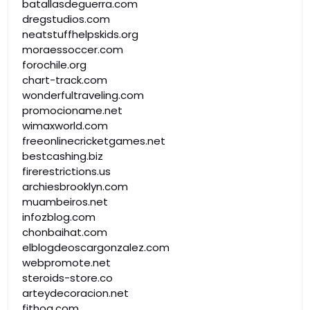
batallasdeguerra.com
dregstudios.com
neatstuffhelpskids.org
moraessoccer.com
forochile.org
chart-track.com
wonderfultraveling.com
promocioname.net
wimaxworld.com
freeonlinecricketgames.net
bestcashing.biz
firerestrictions.us
archiesbrooklyn.com
muambeiros.net
infozblog.com
chonbaihat.com
elblogdeoscargonzalez.com
webpromote.net
steroids-store.co
arteydecoracion.net
fithog.com