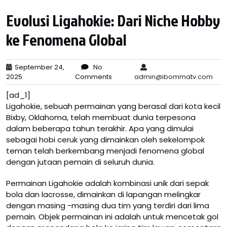
Evolusi Ligahokie: Dari Niche Hobby
ke Fenomena Global
September 24,
No
2025
Comments
admin@ibommatv.com
[ad_1]
Ligahokie, sebuah permainan yang berasal dari kota kecil
Bixby, Oklahoma, telah membuat dunia terpesona
dalam beberapa tahun terakhir. Apa yang dimulai
sebagai hobi ceruk yang dimainkan oleh sekelompok
teman telah berkembang menjadi fenomena global
dengan jutaan pemain di seluruh dunia.
Permainan Ligahokie adalah kombinasi unik dari sepak
bola dan lacrosse, dimainkan di lapangan melingkar
dengan masing -masing dua tim yang terdiri dari lima
pemain. Objek permainan ini adalah untuk mencetak gol