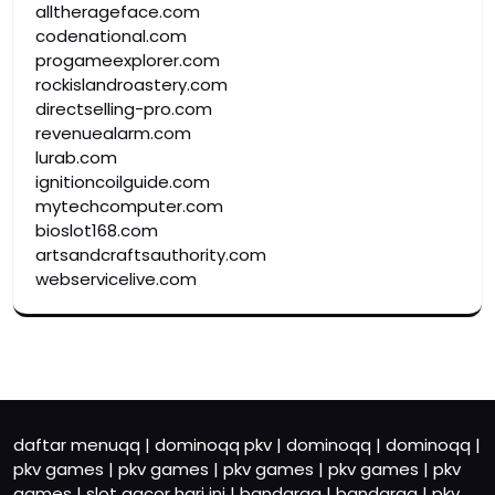
alltherageface.com
codenational.com
progameexplorer.com
rockislandroastery.com
directselling-pro.com
revenuealarm.com
lurab.com
ignitioncoilguide.com
mytechcomputer.com
bioslot168.com
artsandcraftsauthority.com
webservicelive.com
daftar menuqq
|
dominoqq pkv
|
dominoqq
|
dominoqq
|
pkv games
|
pkv games
|
pkv games
|
pkv games
|
pkv
games
|
slot gacor hari ini
|
bandarqq
|
bandarqq
|
pkv