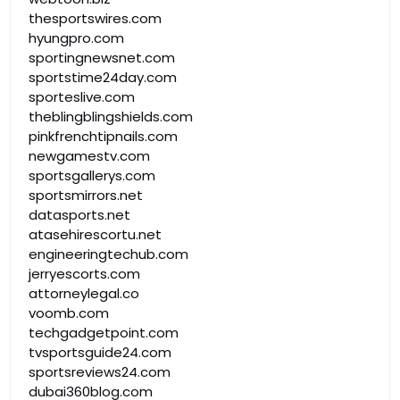
thesportswires.com
hyungpro.com
sportingnewsnet.com
sportstime24day.com
sporteslive.com
theblingblingshields.com
pinkfrenchtipnails.com
newgamestv.com
sportsgallerys.com
sportsmirrors.net
datasports.net
atasehirescortu.net
engineeringtechub.com
jerryescorts.com
attorneylegal.co
voomb.com
techgadgetpoint.com
tvsportsguide24.com
sportsreviews24.com
dubai360blog.com