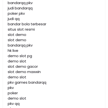
bandarqq pkv
judi bandarqq
poker pkv
judi qq
bandar bola terbesar
situs slot resmi
slot demo
slot demo
bandarqq pkv
hk live
demo slot pg
demo slot
slot demo gacor
slot demo maxwin
demo slot
pkv games bandarqq
pkv
poker
demo slot
pkv qq