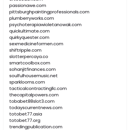
passionawe.com
pittsburghpaintingprofessionals.com
plumberryworks.com
psychoterapiawioletanowak.com
quickultimate.com
quirkyquester.com
sexmedicineformen.com
shiftripple.com
slotterpercaya.co
smartcoolbox.com
sohanjitfinances.com
soulfulhousemusic.net
sparklooms.com
tacticalcontractingllc.com
thecapitalpowers.com
tobabet88slot3.com
todayscurrentnews.com
totobet77.asia
totobet77.org
trendingpublication.com