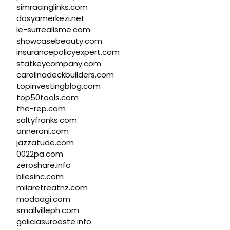
simracinglinks.com
dosyamerkezi.net
le-surrealisme.com
showcasebeauty.com
insurancepolicyexpert.com
statkeycompany.com
carolinadeckbuilders.com
topinvestingblog.com
top50tools.com
the-rep.com
saltyfranks.com
annerani.com
jazzatude.com
0022pa.com
zeroshare.info
bilesinc.com
milaretreatnz.com
modaagi.com
smallvilleph.com
galiciasuroeste.info