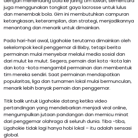
dengan menendang bola ke jaring tim lawan, sementara
juga menggunakan tongkat gaya lacrosse untuk lulus
dan menembak bola. Gim ini membutuhkan campuran
ketangkasan, keterampilan, dan strategi, menjadikannya
menantang dan menarik untuk dimainkan.
Pada hari-hari awal, Ligahokie terutama dimainkan oleh
sekelompok kecil penggemar di Bixby, tetapi berita
permainan mulai menyebar melalui media sosial dan
dari mulut ke mulut. Segera, pemain dari kota -kota lain
dan kota -kota mengambil permainan dan membentuk
tim mereka sendiri. Saat permainan mendapatkan
popularitas, liga dan turnamen lokal mulai bermunculan,
menarik lebih banyak pemain dan penggemar.
Titik balik untuk Ligahokie datang ketika video
pertandingan yang mendebarkan menjadi viral online,
mengumpulkan jutaan pandangan dan memicu minat
dari penggemar olahraga di seluruh dunia. Tiba -tiba,
Ligahokie tidak lagi hanya hobi lokal – itu adalah sensasi
global.