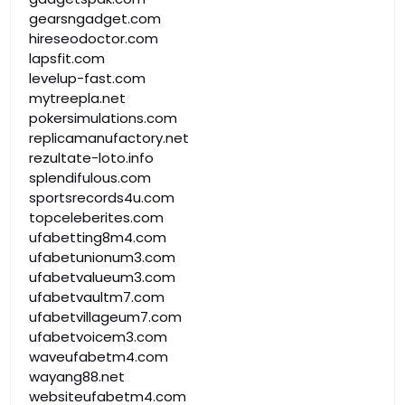
gearsngadget.com
hireseodoctor.com
lapsfit.com
levelup-fast.com
mytreepla.net
pokersimulations.com
replicamanufactory.net
rezultate-loto.info
splendifulous.com
sportsrecords4u.com
topceleberites.com
ufabetting8m4.com
ufabetunionum3.com
ufabetvalueum3.com
ufabetvaultm7.com
ufabetvillageum7.com
ufabetvoicem3.com
waveufabetm4.com
wayang88.net
websiteufabetm4.com