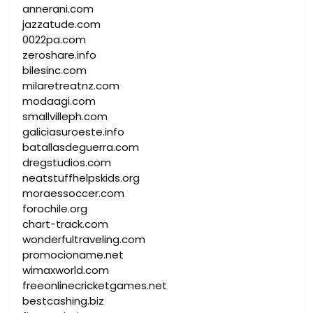
annerani.com
jazzatude.com
0022pa.com
zeroshare.info
bilesinc.com
milaretreatnz.com
modaagi.com
smallvilleph.com
galiciasuroeste.info
batallasdeguerra.com
dregstudios.com
neatstuffhelpskids.org
moraessoccer.com
forochile.org
chart-track.com
wonderfultraveling.com
promocioname.net
wimaxworld.com
freeonlinecricketgames.net
bestcashing.biz