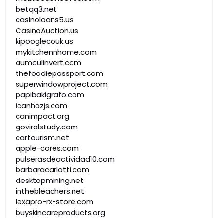
betqq3.net
casinoloans5.us
CasinoAuction.us
kipooglecouk.us
mykitchennhome.com
aumoulinvert.com
thefoodiepassport.com
superwindowproject.com
papibakigrafo.com
icanhazjs.com
canimpact.org
goviralstudy.com
cartourism.net
apple-cores.com
pulserasdeactividad10.com
barbaracarlotti.com
desktopmining.net
inthebleachers.net
lexapro-rx-store.com
buyskincareproducts.org