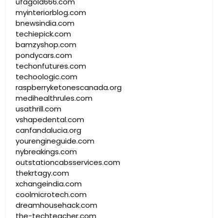
ufagold666.com
myinteriorblog.com
bnewsindia.com
techiepick.com
bamzyshop.com
pondycars.com
techonfutures.com
techoologic.com
raspberryketonescanada.org
medihealthrules.com
usathrill.com
vshapedental.com
canfandalucia.org
yourengineguide.com
nybreakings.com
outstationcabsservices.com
thekrtagy.com
xchangeindia.com
coolmicrotech.com
dreamhousehack.com
the-techteacher.com