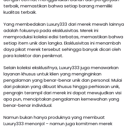
terbaik, memastikan bahwa setiap barang memiliki
kualitas terbaik.
Yang membedakan Luxury333 dari merek mewah lainnya
adalah fokusnya pada eksklusivitas. Merek ini
memproduksi koleksi edisi terbatas, memastikan bahwa
setiap item unik dan langka. Eksklusivitas ini menambah
daya pikat merek tersebut sehingga banyak dicari oleh
para kolektor dan penikmat.
Selain koleksi eksklusifnya, Luxury333 juga menawarkan
layanan khusus untuk klien yang menginginkan
pengalaman yang benar-benar unik dan personal. Mulai
dari pakaian yang dibuat khusus hingga perhiasan unik,
pengrajin terampil dari merek ini dapat mewujudkan visi
apa pun, menciptakan pengalaman kemewahan yang
benar-benar individual.
Namun bukan hanya produknya yang membuat
Luxury333 menonjol – namun juga komitmen merek