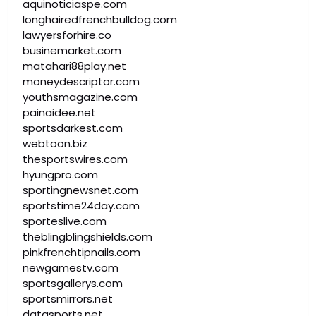
aquinoticiaspe.com
longhairedfrenchbulldog.com
lawyersforhire.co
businemarket.com
matahari88play.net
moneydescriptor.com
youthsmagazine.com
painaidee.net
sportsdarkest.com
webtoon.biz
thesportswires.com
hyungpro.com
sportingnewsnet.com
sportstime24day.com
sporteslive.com
theblingblingshields.com
pinkfrenchtipnails.com
newgamestv.com
sportsgallerys.com
sportsmirrors.net
datasports.net