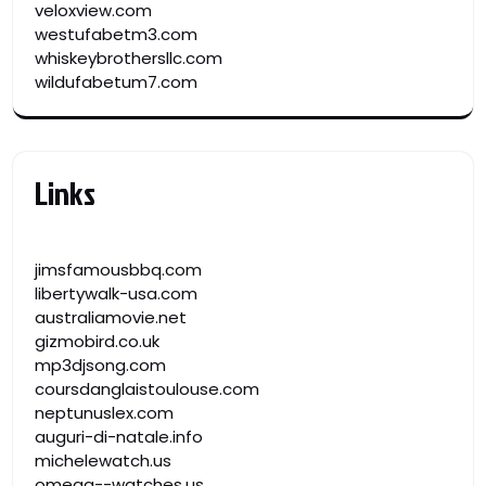
veloxview.com
westufabetm3.com
whiskeybrothersllc.com
wildufabetum7.com
Links
jimsfamousbbq.com
libertywalk-usa.com
australiamovie.net
gizmobird.co.uk
mp3djsong.com
coursdanglaistoulouse.com
neptunuslex.com
auguri-di-natale.info
michelewatch.us
omega--watches.us