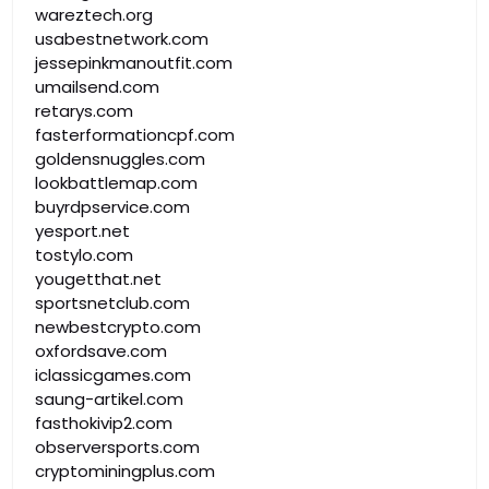
wareztech.org
usabestnetwork.com
jessepinkmanoutfit.com
umailsend.com
retarys.com
fasterformationcpf.com
goldensnuggles.com
lookbattlemap.com
buyrdpservice.com
yesport.net
tostylo.com
yougetthat.net
sportsnetclub.com
newbestcrypto.com
oxfordsave.com
iclassicgames.com
saung-artikel.com
fasthokivip2.com
observersports.com
cryptominingplus.com