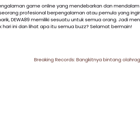
pengalaman game online yang mendebarkan dan mendalam
seorang profesional berpengalaman atau pemula yang ingi
ik, DEWA89 memiliki sesuatu untuk semua orang. Jadi me
 hari ini dan lihat apa itu semua buzz? Selamat bermain!
Breaking Records: Bangkitnya bintang olahra