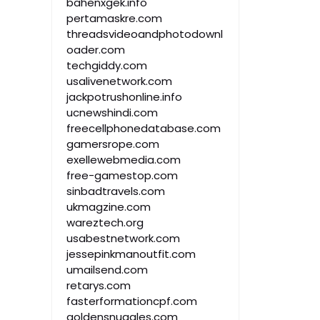
bahenxgek.info
pertamaskre.com
threadsvideoandphotodownl
oader.com
techgiddy.com
usalivenetwork.com
jackpotrushonline.info
ucnewshindi.com
freecellphonedatabase.com
gamersrope.com
exellewebmedia.com
free-gamestop.com
sinbadtravels.com
ukmagzine.com
wareztech.org
usabestnetwork.com
jessepinkmanoutfit.com
umailsend.com
retarys.com
fasterformationcpf.com
goldensnuggles.com