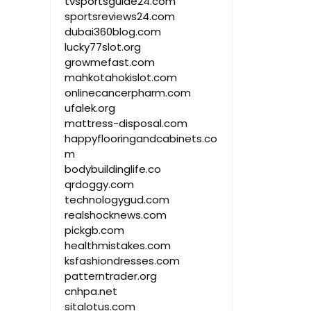
tvsportsguide24.com
sportsreviews24.com
dubai360blog.com
lucky77slot.org
growmefast.com
mahkotahokislot.com
onlinecancerpharm.com
ufalek.org
mattress-disposal.com
happyflooringandcabinets.co
m
bodybuildinglife.co
qrdoggy.com
technologygud.com
realshocknews.com
pickgb.com
healthmistakes.com
ksfashiondresses.com
patterntrader.org
cnhpa.net
sitalotus.com