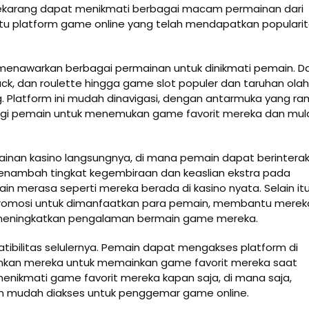
 sekarang dapat menikmati berbagai macam permainan dari
tu platform game online yang telah mendapatkan populari
enawarkan berbagai permainan untuk dinikmati pemain. Da
jack, dan roulette hingga game slot populer dan taruhan ola
. Platform ini mudah dinavigasi, dengan antarmuka yang r
i pemain untuk menemukan game favorit mereka dan mul
inan kasino langsungnya, di mana pemain dapat berinterak
menambah tingkat kegembiraan dan keaslian ekstra pada
erasa seperti mereka berada di kasino nyata. Selain itu
romosi untuk dimanfaatkan para pemain, membantu merek
eningkatkan pengalaman bermain game mereka.
atibilitas selulernya. Pemain dapat mengakses platform di
nkan mereka untuk memainkan game favorit mereka saat
menikmati game favorit mereka kapan saja, di mana saja,
n mudah diakses untuk penggemar game online.