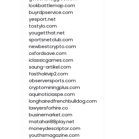
lookbattlemap.com
buyrdpservice.com
yesport.net
tostylo.com
yougetthat.net
sportsnetclub.com
newbestcrypto.com
oxfordsave.com
iclassicgames.com
saung-artikel.com
fasthokivip2.com
observersports.com
cryptominingplus.com
aquinoticiaspe.com
longhairedfrenchbulldog.com
lawyersforhire.co
businemarket.com
matahari88play.net
moneydescriptor.com
youthsmagazine.com