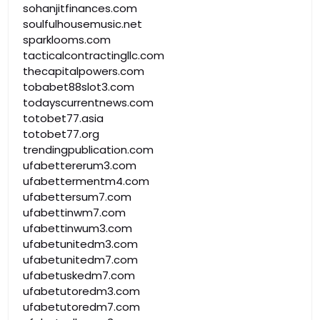
sohanjitfinances.com
soulfulhousemusic.net
sparklooms.com
tacticalcontractingllc.com
thecapitalpowers.com
tobabet88slot3.com
todayscurrentnews.com
totobet77.asia
totobet77.org
trendingpublication.com
ufabettererum3.com
ufabettermentm4.com
ufabettersum7.com
ufabettinwm7.com
ufabettinwum3.com
ufabetunitedm3.com
ufabetunitedm7.com
ufabetuskedm7.com
ufabetutoredm3.com
ufabetutoredm7.com