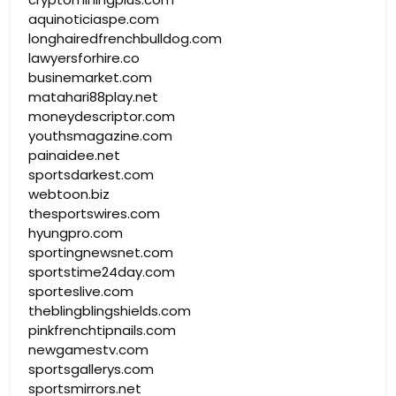
aquinoticiaspe.com
longhairedfrenchbulldog.com
lawyersforhire.co
businemarket.com
matahari88play.net
moneydescriptor.com
youthsmagazine.com
painaidee.net
sportsdarkest.com
webtoon.biz
thesportswires.com
hyungpro.com
sportingnewsnet.com
sportstime24day.com
sporteslive.com
theblingblingshields.com
pinkfrenchtipnails.com
newgamestv.com
sportsgallerys.com
sportsmirrors.net