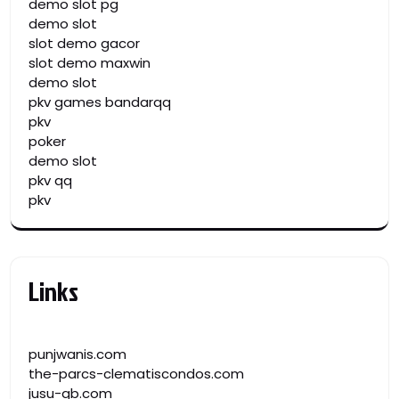
demo slot pg
demo slot
slot demo gacor
slot demo maxwin
demo slot
pkv games bandarqq
pkv
poker
demo slot
pkv qq
pkv
Links
punjwanis.com
the-parcs-clematiscondos.com
jusu-gb.com