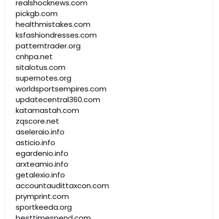
realshocknews.com
pickgb.com
healthmistakes.com
ksfashiondresses.com
patterntrader.org
cnhpa.net
sitalotus.com
supernotes.org
worldsportsempires.com
updatecentral360.com
katamastah.com
zqscore.net
aseleraio.info
asticio.info
egardenio.info
arxteamio.info
getalexio.info
accountaudittaxcon.com
prymprint.com
sportkeeda.org
besttimespend.com