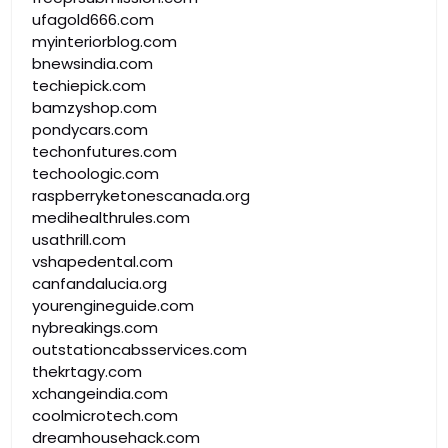
ufagold666.com
myinteriorblog.com
bnewsindia.com
techiepick.com
bamzyshop.com
pondycars.com
techonfutures.com
techoologic.com
raspberryketonescanada.org
medihealthrules.com
usathrill.com
vshapedental.com
canfandalucia.org
yourengineguide.com
nybreakings.com
outstationcabsservices.com
thekrtagy.com
xchangeindia.com
coolmicrotech.com
dreamhousehack.com