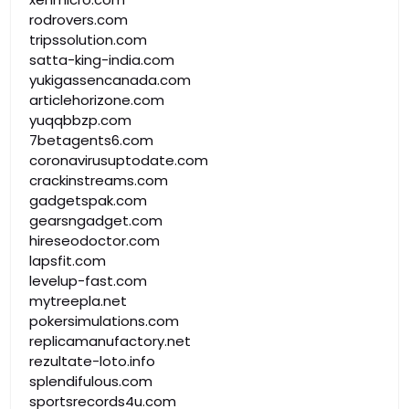
rodrovers.com
tripssolution.com
satta-king-india.com
yukigassencanada.com
articlehorizone.com
yuqqbbzp.com
7betagents6.com
coronavirusuptodate.com
crackinstreams.com
gadgetspak.com
gearsngadget.com
hireseodoctor.com
lapsfit.com
levelup-fast.com
mytreepla.net
pokersimulations.com
replicamanufactory.net
rezultate-loto.info
splendifulous.com
sportsrecords4u.com