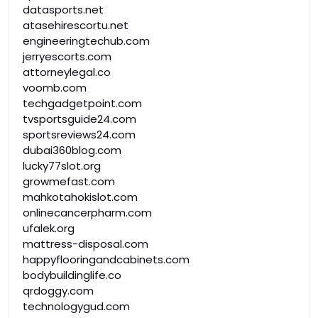
datasports.net
atasehirescortu.net
engineeringtechub.com
jerryescorts.com
attorneylegal.co
voomb.com
techgadgetpoint.com
tvsportsguide24.com
sportsreviews24.com
dubai360blog.com
lucky77slot.org
growmefast.com
mahkotahokislot.com
onlinecancerpharm.com
ufalek.org
mattress-disposal.com
happyflooringandcabinets.com
bodybuildinglife.co
qrdoggy.com
technologygud.com