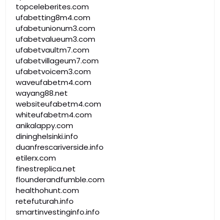
topceleberites.com
ufabetting8m4.com
ufabetunionum3.com
ufabetvalueum3.com
ufabetvaultm7.com
ufabetvillageum7.com
ufabetvoicem3.com
waveufabetm4.com
wayang88.net
websiteufabetm4.com
whiteufabetm4.com
anikalappy.com
dininghelsinki.info
duanfrescariverside.info
etilerx.com
finestreplica.net
flounderandfumble.com
healthohunt.com
retefuturah.info
smartinvestinginfo.info