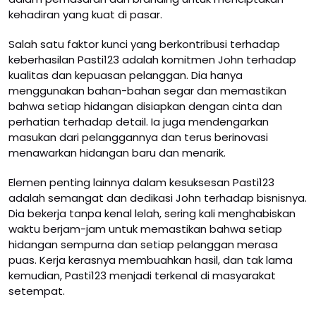
kehadiran yang kuat di pasar.
Salah satu faktor kunci yang berkontribusi terhadap
keberhasilan Pasti123 adalah komitmen John terhadap
kualitas dan kepuasan pelanggan. Dia hanya
menggunakan bahan-bahan segar dan memastikan
bahwa setiap hidangan disiapkan dengan cinta dan
perhatian terhadap detail. Ia juga mendengarkan
masukan dari pelanggannya dan terus berinovasi
menawarkan hidangan baru dan menarik.
Elemen penting lainnya dalam kesuksesan Pasti123
adalah semangat dan dedikasi John terhadap bisnisnya.
Dia bekerja tanpa kenal lelah, sering kali menghabiskan
waktu berjam-jam untuk memastikan bahwa setiap
hidangan sempurna dan setiap pelanggan merasa
puas. Kerja kerasnya membuahkan hasil, dan tak lama
kemudian, Pasti123 menjadi terkenal di masyarakat
setempat.