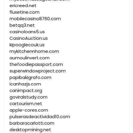
ericreed.net
fluxetine.com
mobilecasino8760.com
betqq3.net
casinoloans5.us
CasinoAuction.us
kipooglecouk.us
mykitchennhome.com
aumoulinvert.com
thefoodiepassport.com
superwindowproject.com
papibakigrafo.com
icanhazjs.com
canimpact.org
goviralstudy.com
cartourism.net
apple-cores.com
pulserasdeactividad10.com
barbaracarlotti.com
desktopmining.net