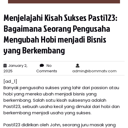
Menjelajahi Kisah Sukses Pasti123:
Bagaimana Seorang Pengusaha
Mengubah Hobi menjadi Bisnis
yang Berkembang
January 2,
No
2025
Comments
admin@ibommatv.com
[ad_1]
Banyak pengusaha sukses yang lahir dari passion atau
hobi yang mereka ubah menjadi bisnis yang
berkembang. Salah satu kisah suksesnya adalah
Pasti123, sebuah usaha kecil yang dimulai dari hobi dan
berkembang menjadi usaha yang sukses.
Pasti123 didirikan oleh John, seorang juru masak yang