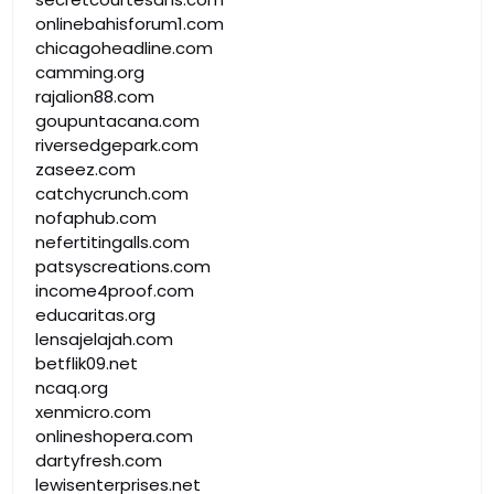
onlinebahisforum1.com
chicagoheadline.com
camming.org
rajalion88.com
goupuntacana.com
riversedgepark.com
zaseez.com
catchycrunch.com
nofaphub.com
nefertitingalls.com
patsyscreations.com
income4proof.com
educaritas.org
lensajelajah.com
betflik09.net
ncaq.org
xenmicro.com
onlineshopera.com
dartyfresh.com
lewisenterprises.net