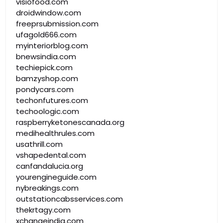
visiofood.com
droidwindow.com
freeprsubmission.com
ufagold666.com
myinteriorblog.com
bnewsindia.com
techiepick.com
bamzyshop.com
pondycars.com
techonfutures.com
techoologic.com
raspberryketonescanada.org
medihealthrules.com
usathrill.com
vshapedental.com
canfandalucia.org
yourengineguide.com
nybreakings.com
outstationcabsservices.com
thekrtagy.com
xchangeindia.com