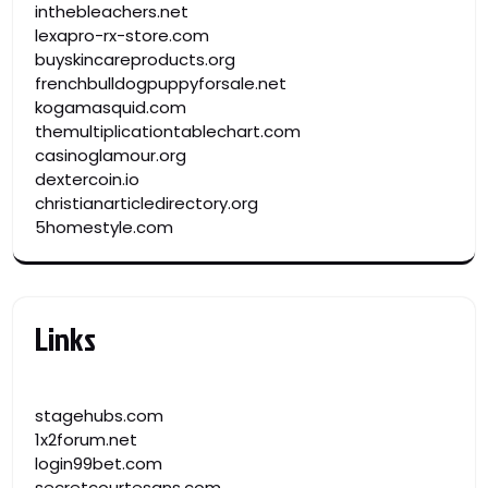
inthebleachers.net
lexapro-rx-store.com
buyskincareproducts.org
frenchbulldogpuppyforsale.net
kogamasquid.com
themultiplicationtablechart.com
casinoglamour.org
dextercoin.io
christianarticledirectory.org
5homestyle.com
Links
stagehubs.com
1x2forum.net
login99bet.com
secretcourtesans.com