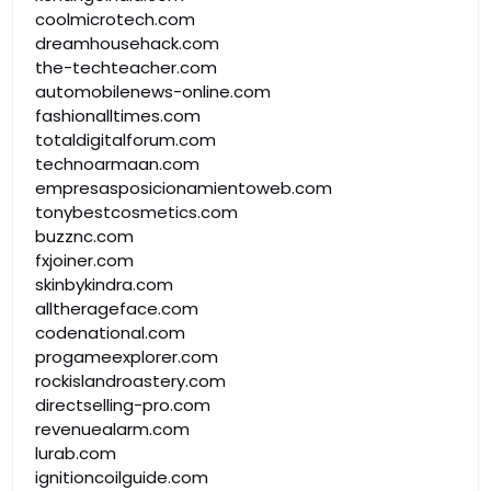
coolmicrotech.com
dreamhousehack.com
the-techteacher.com
automobilenews-online.com
fashionalltimes.com
totaldigitalforum.com
technoarmaan.com
empresasposicionamientoweb.com
tonybestcosmetics.com
buzznc.com
fxjoiner.com
skinbykindra.com
alltherageface.com
codenational.com
progameexplorer.com
rockislandroastery.com
directselling-pro.com
revenuealarm.com
lurab.com
ignitioncoilguide.com