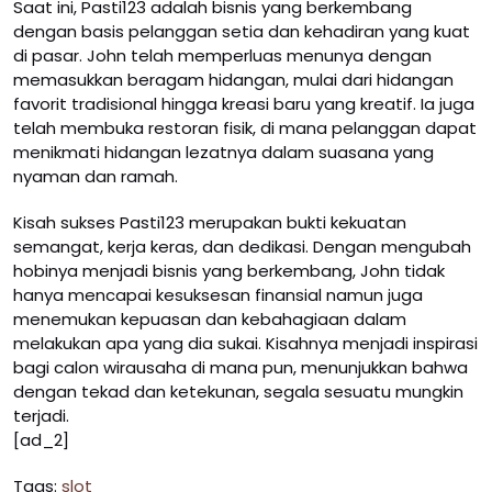
Saat ini, Pasti123 adalah bisnis yang berkembang
dengan basis pelanggan setia dan kehadiran yang kuat
di pasar. John telah memperluas menunya dengan
memasukkan beragam hidangan, mulai dari hidangan
favorit tradisional hingga kreasi baru yang kreatif. Ia juga
telah membuka restoran fisik, di mana pelanggan dapat
menikmati hidangan lezatnya dalam suasana yang
nyaman dan ramah.
Kisah sukses Pasti123 merupakan bukti kekuatan
semangat, kerja keras, dan dedikasi. Dengan mengubah
hobinya menjadi bisnis yang berkembang, John tidak
hanya mencapai kesuksesan finansial namun juga
menemukan kepuasan dan kebahagiaan dalam
melakukan apa yang dia sukai. Kisahnya menjadi inspirasi
bagi calon wirausaha di mana pun, menunjukkan bahwa
dengan tekad dan ketekunan, segala sesuatu mungkin
terjadi.
[ad_2]
Tags:
slot