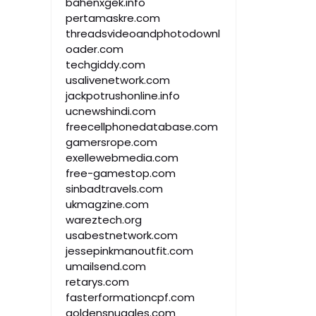
bahenxgek.info
pertamaskre.com
threadsvideoandphotodownl
oader.com
techgiddy.com
usalivenetwork.com
jackpotrushonline.info
ucnewshindi.com
freecellphonedatabase.com
gamersrope.com
exellewebmedia.com
free-gamestop.com
sinbadtravels.com
ukmagzine.com
wareztech.org
usabestnetwork.com
jessepinkmanoutfit.com
umailsend.com
retarys.com
fasterformationcpf.com
goldensnuggles.com