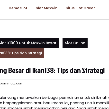
e
Demo Slot
Slot Maxwin
Situs Slot Gacor
 Slot X1000 untuk Maxwin Besar
Slot Online
n138: Tips dan Strategi
Besar di Ikan138: Tips dan Strategi
ibommatv.com
opuler yang menawarkan berbagai permainan untuk dinikmati
 berpengalaman atau baru memulai, penting untuk memilik
an strategi untuk meningkatkan peluang Anda untuk mena