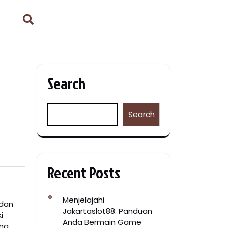
Search
Search
Recent Posts
Menjelajahi
 dan
Jakartaslot88: Panduan
i
Anda Bermain Game
ng.