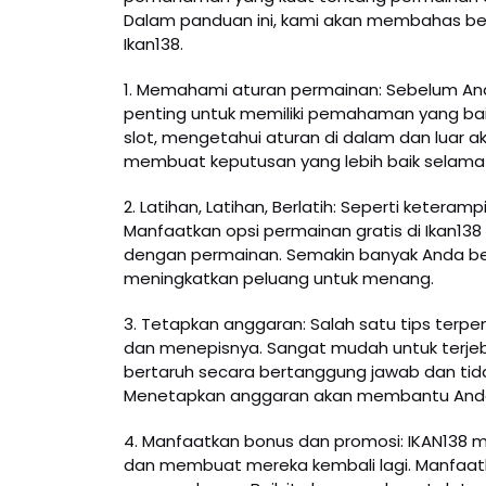
Dalam panduan ini, kami akan membahas beb
Ikan138.
1. Memahami aturan permainan: Sebelum And
penting untuk memiliki pemahaman yang baik
slot, mengetahui aturan di dalam dan luar
membuat keputusan yang lebih baik selama
2. Latihan, Latihan, Berlatih: Seperti keter
Manfaatkan opsi permainan gratis di Ikan1
dengan permainan. Semakin banyak Anda ber
meningkatkan peluang untuk menang.
3. Tetapkan anggaran: Salah satu tips terp
dan menepisnya. Sangat mudah untuk terje
bertaruh secara bertanggung jawab dan tid
Menetapkan anggaran akan membantu Anda 
4. Manfaatkan bonus dan promosi: IKAN138
dan membuat mereka kembali lagi. Manfaat