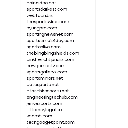
painaidee.net
sportsdarkest.com
webtoon.biz
thesportswires.com
hyungpro.com
sportingnewsnet.com
sportstime24day.com
sporteslive.com
theblingblingshields.com
pinkfrenchtipnails.com
newgamestv.com
sportsgallerys.com
sportsmirrors.net
datasports.net
atasehirescortu.net
engineeringtechub.com
jerryescorts.com
attorneylegal.co
voomb.com
techgadgetpoint.com