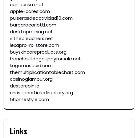
cartourism.net
apple-cores.com
pulserasdeactividad10.com
barbaracarlotti.com
desktopmining.net
inthebleachers.net
lexapro-rx-store.com
buyskincareproducts.org
frenchbulldogpuppyforsale.net
kogamasquid.com
themultiplicationtablechart.com
casinoglamour.org
dextercoin.io
christianarticledirectory.org
5homestyle.com
Links