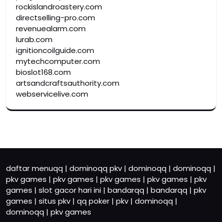
rockislandroastery.com
directselling-pro.com
revenuealarm.com
lurab.com
ignitioncoilguide.com
mytechcomputer.com
bioslot168.com
artsandcraftsauthority.com
webservicelive.com
daftar menuqq
|
dominoqq pkv
|
dominoqq
|
dominoqq
|
pkv games
|
pkv games
|
pkv games
|
pkv games
|
pkv
games
|
slot gacor hari ini
|
bandarqq
|
bandarqq
|
pkv
games
|
situs pkv
|
qq poker
|
pkv
|
dominoqq
|
dominoqq
|
pkv games