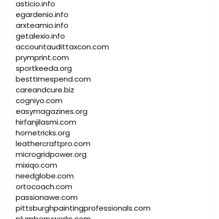
asticio.info
egardenio.info
arxteamio.info
getalexio.info
accountaudittaxcon.com
prymprint.com
sportkeeda.org
besttimespend.com
careandcure.biz
cogniyo.com
easymagazines.org
hirfanjilasmi.com
hometricks.org
leathercraftpro.com
microgridpower.org
mixiqo.com
needglobe.com
ortocoach.com
passionawe.com
pittsburghpaintingprofessionals.com
plumberryworks.com