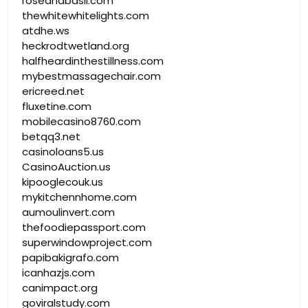
roseandbasil.com
thewhitewhitelights.com
atdhe.ws
heckrodtwetland.org
halfheardinthestillness.com
mybestmassagechair.com
ericreed.net
fluxetine.com
mobilecasino8760.com
betqq3.net
casinoloans5.us
CasinoAuction.us
kipooglecouk.us
mykitchennhome.com
aumoulinvert.com
thefoodiepassport.com
superwindowproject.com
papibakigrafo.com
icanhazjs.com
canimpact.org
goviralstudy.com