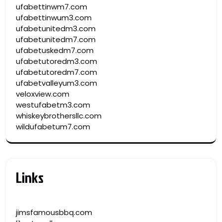
ufabettinwm7.com
ufabettinwum3.com
ufabetunitedm3.com
ufabetunitedm7.com
ufabetuskedm7.com
ufabetutoredm3.com
ufabetutoredm7.com
ufabetvalleyum3.com
veloxview.com
westufabetm3.com
whiskeybrothersllc.com
wildufabetum7.com
Links
jimsfamousbbq.com