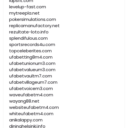
lapsfit.com
levelup-fast.com
mytreepla.net
pokersimulations.com
replicamanufactory.net
rezultate-loto.info
splendifulous.com
sportsrecords4u.com
topceleberites.com
ufabetting8m4.com
ufabetunionum3.com
ufabetvalueum3.com
ufabetvaultm7.com
ufabetvillageum7.com
ufabetvoicem3.com
waveufabetm4.com
wayang88.net
websiteufabetm4.com
whiteufabetm4.com
anikalappy.com
dininghelsinki.info