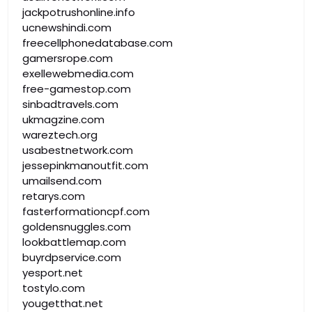
jackpotrushonline.info
ucnewshindi.com
freecellphonedatabase.com
gamersrope.com
exellewebmedia.com
free-gamestop.com
sinbadtravels.com
ukmagzine.com
wareztech.org
usabestnetwork.com
jessepinkmanoutfit.com
umailsend.com
retarys.com
fasterformationcpf.com
goldensnuggles.com
lookbattlemap.com
buyrdpservice.com
yesport.net
tostylo.com
yougetthat.net