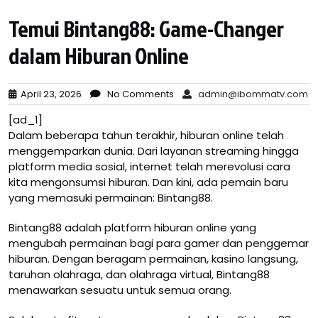
Temui Bintang88: Game-Changer
dalam Hiburan Online
April 23, 2026
No Comments
admin@ibommatv.com
[ad_1]
Dalam beberapa tahun terakhir, hiburan online telah
menggemparkan dunia. Dari layanan streaming hingga
platform media sosial, internet telah merevolusi cara
kita mengonsumsi hiburan. Dan kini, ada pemain baru
yang memasuki permainan: Bintang88.
Bintang88 adalah platform hiburan online yang
mengubah permainan bagi para gamer dan penggemar
hiburan. Dengan beragam permainan, kasino langsung,
taruhan olahraga, dan olahraga virtual, Bintang88
menawarkan sesuatu untuk semua orang.