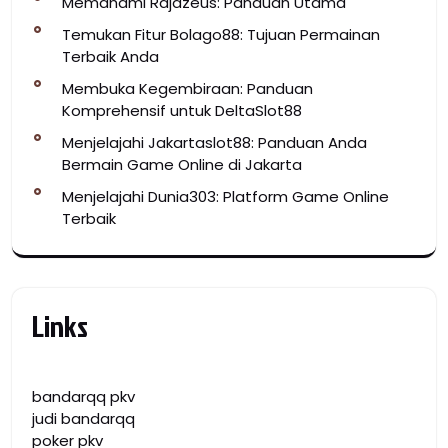
Memahami Rajazeus: Panduan Utama
Temukan Fitur Bolago88: Tujuan Permainan
Terbaik Anda
Membuka Kegembiraan: Panduan
Komprehensif untuk DeltaSlot88
Menjelajahi Jakartaslot88: Panduan Anda
Bermain Game Online di Jakarta
Menjelajahi Dunia303: Platform Game Online
Terbaik
Links
bandarqq pkv
judi bandarqq
poker pkv