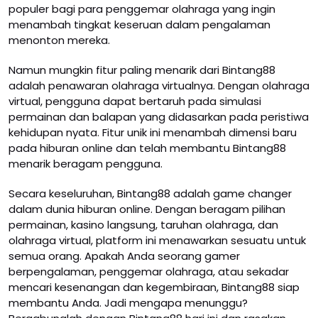
populer bagi para penggemar olahraga yang ingin
menambah tingkat keseruan dalam pengalaman
menonton mereka.
Namun mungkin fitur paling menarik dari Bintang88
adalah penawaran olahraga virtualnya. Dengan olahraga
virtual, pengguna dapat bertaruh pada simulasi
permainan dan balapan yang didasarkan pada peristiwa
kehidupan nyata. Fitur unik ini menambah dimensi baru
pada hiburan online dan telah membantu Bintang88
menarik beragam pengguna.
Secara keseluruhan, Bintang88 adalah game changer
dalam dunia hiburan online. Dengan beragam pilihan
permainan, kasino langsung, taruhan olahraga, dan
olahraga virtual, platform ini menawarkan sesuatu untuk
semua orang. Apakah Anda seorang gamer
berpengalaman, penggemar olahraga, atau sekadar
mencari kesenangan dan kegembiraan, Bintang88 siap
membantu Anda. Jadi mengapa menunggu?