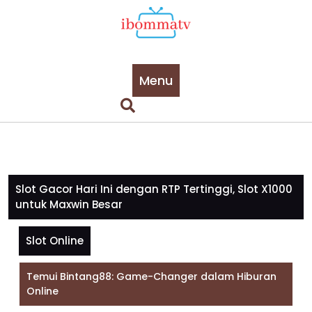
Skip
to
content
Menu
Slot Gacor Hari Ini dengan RTP Tertinggi, Slot X1000
untuk Maxwin Besar
Slot Online
Temui Bintang88: Game-Changer dalam Hiburan
Online