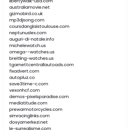
libertywalk-usa.com
australiamovie.net
gizmobird.co.uk
mp3djsong.com
coursdanglaistoulouse.com
neptunuslex.com
auguri-di-natale.info
michelewatch.us
omega--watches.us
breitling-watches.us
tgarnettcentrallautoads.com
fixadvert.com
autopluz.co
save3time-c.com
vexonhcf.com
demos-pixelsparadise.com
mediatitude.com
prewarmotorcycles.com
simracinglinks.com
dosyamerkezi.net
le-surrealisme.com