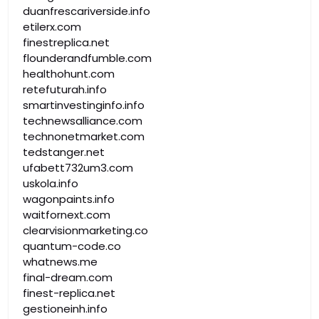
duanfrescariverside.info
etilerx.com
finestreplica.net
flounderandfumble.com
healthohunt.com
retefuturah.info
smartinvestinginfo.info
technewsalliance.com
technonetmarket.com
tedstanger.net
ufabett732um3.com
uskola.info
wagonpaints.info
waitfornext.com
clearvisionmarketing.co
quantum-code.co
whatnews.me
final-dream.com
finest-replica.net
gestioneinh.info