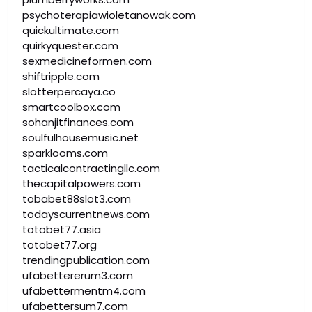
psychoterapiawioletanowak.com
quickultimate.com
quirkyquester.com
sexmedicineformen.com
shiftripple.com
slotterpercaya.co
smartcoolbox.com
sohanjitfinances.com
soulfulhousemusic.net
sparklooms.com
tacticalcontractingllc.com
thecapitalpowers.com
tobabet88slot3.com
todayscurrentnews.com
totobet77.asia
totobet77.org
trendingpublication.com
ufabettererum3.com
ufabettermentm4.com
ufabettersum7.com