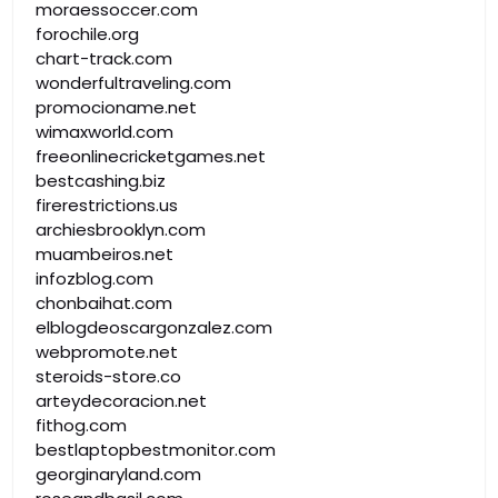
moraessoccer.com
forochile.org
chart-track.com
wonderfultraveling.com
promocioname.net
wimaxworld.com
freeonlinecricketgames.net
bestcashing.biz
firerestrictions.us
archiesbrooklyn.com
muambeiros.net
infozblog.com
chonbaihat.com
elblogdeoscargonzalez.com
webpromote.net
steroids-store.co
arteydecoracion.net
fithog.com
bestlaptopbestmonitor.com
georginaryland.com