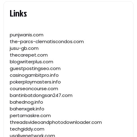
Links
punjwanis.com
the-parcs-clematiscondos.com
jusu-gb.com
thecarepet.com
blogwriterplus.com
guestpostingseo.com
casinogambitpro.info
pokerplaymasters.info
courseoncourse.com
bantinbatdongsan247.com
bahednog.info
bahenxgek.info
pertamaskre.com
threadsvideoandphotodownloader.com
techgiddy.com
usalivenetwork.com