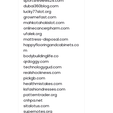
sportsreviews24.com
dubai360blog.com
lucky77slot.org
growmefast.com
mahkotahokislot.com
onlinecancerpharm.com
ufalek.org
mattress-disposal.com
happyflooringandcabinets.co
m
bodybuildinglife.co
qrdoggy.com
technologygud.com
realshocknews.com
pickgb.com
healthmistakes.com
ksfashiondresses.com
patterntrader.org
cnhpa.net
sitalotus.com
supernotes.org