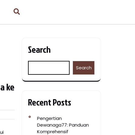
Search
Search
a ke
Recent Posts
Pengertian
Dewanaga77: Panduan
Komprehensif
ui