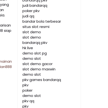
bandarqq pkv
ayang
judi bandarqq
kan
poker pkv
ia.
judi qq
bandar bola terbesar
arisan
situs slot resmi
88 siap
slot demo
slot demo
bandarqq pkv
hk live
demo slot pg
demo slot
rmainan
slot demo gacor
lian888
slot demo maxwin
demo slot
pkv games bandarqq
pkv
poker
demo slot
pkv qq
pkv