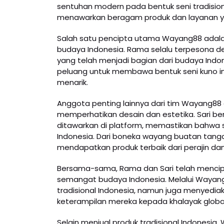
sentuhan modern pada bentuk seni tradision
menawarkan beragam produk dan layanan ya
Salah satu pencipta utama Wayang88 adala
budaya Indonesia. Rama selalu terpesona de
yang telah menjadi bagian dari budaya Ind
peluang untuk membawa bentuk seni kuno in
menarik.
Anggota penting lainnya dari tim Wayang88
memperhatikan desain dan estetika. Sari b
ditawarkan di platform, memastikan bahwa
Indonesia. Dari boneka wayang buatan tangan 
mendapatkan produk terbaik dari perajin dan 
Bersama-sama, Rama dan Sari telah menci
semangat budaya Indonesia. Melalui Wayan
tradisional Indonesia, namun juga menyedia
keterampilan mereka kepada khalayak globa
Selain menjual produk tradisional Indones