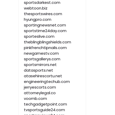
sportsdarkest.com
webtoon.biz
thesportswires.com
hyungpro.com
sportingnewsnet.com
sportstime24day.com
sporteslive.com
theblingblingshields.com
pinkfrenchtipnails.com
newgamestv.com
sportsgallerys.com
sportsmirrors.net
datasports.net
atasehirescortu.net
engineeringtechub.com
jerryescorts.com
attorneylegal.co
voomb.com
techgadgetpoint.com
tvsportsguide24.com