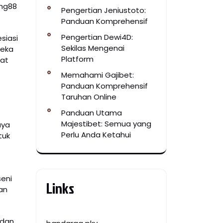
ang88
Pengertian Jeniustoto:
Panduan Komprehensif
Pengertian Dewi4D:
siasi
Sekilas Mengenai
neka
Platform
hat
Memahami Gajibet:
Panduan Komprehensif
Taruhan Online
Panduan Utama
Majestibet: Semua yang
aya
Perlu Anda Ketahui
tuk
eni
Links
an
 dan